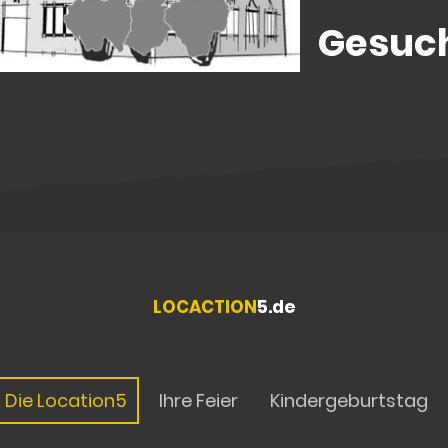
Gesuch
LOCACTION
5.de
Die Location5
Ihre Feier
Kindergeburtstag