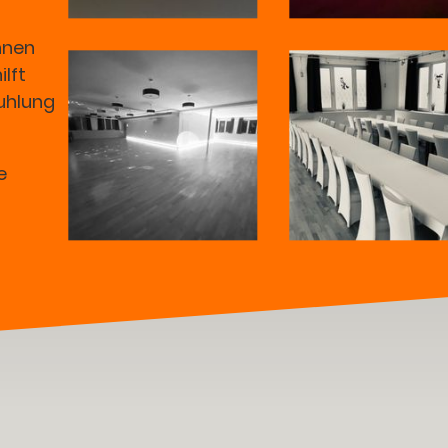
hnen
lft
tuhlung
e